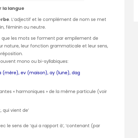
 la langue
erbe
. L’adjectif et le complément de nom se met
in, féminin ou neutre.
ire que les mots se forment par empilement de
r nature, leur fonction grammaticale et leur sens,
réposition.
ouvent mono ou bi-syllabiques:
a (mère), ev (maison), ay (lune), dag
iantes « harmoniques » de la même particule
(voir
 qui vient de’
ec le sens de ‘qui a rapport à’, ‘contenant (par