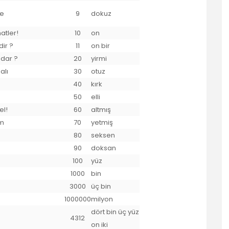
le
9
dokuz
atler!
10
on
dir ?
11
on bir
adar ?
20
yirmi
alı
30
otuz
40
kırk
50
elli
el!
60
altmış
ım
70
yetmiş
80
seksen
90
doksan
100
yüz
1000
bin
3000
üç bin
1000000
milyon
dört bin üç yüz
4312
on iki