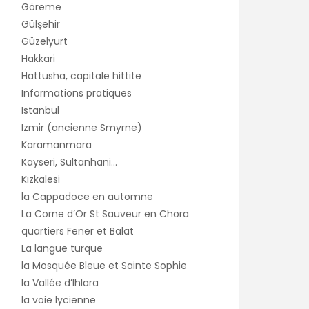
Göreme
Gülşehir
Güzelyurt
Hakkari
Hattusha, capitale hittite
Informations pratiques
Istanbul
Izmir (ancienne Smyrne)
Karamanmara
Kayseri, Sultanhani…
Kızkalesi
la Cappadoce en automne
La Corne d’Or St Sauveur en Chora
quartiers Fener et Balat
La langue turque
la Mosquée Bleue et Sainte Sophie
la Vallée d’Ihlara
la voie lycienne