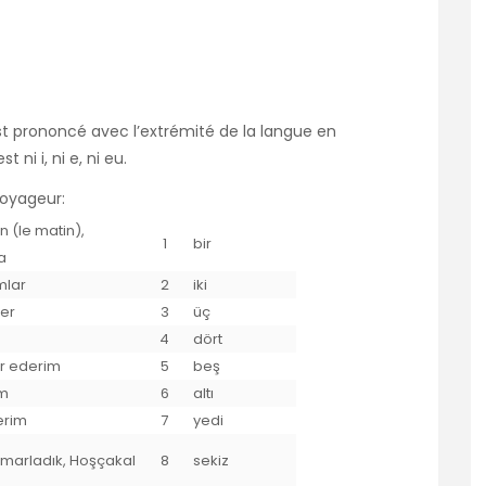
est prononcé avec l’extrémité de la langue en
 ni i, ni e, ni eu.
voyageur:
 (le matin),
1
bir
a
mlar
2
iki
ler
3
üç
4
dört
r ederim
5
beş
m
6
altı
erim
7
yedi
smarladık, Hoşçakal
8
sekiz