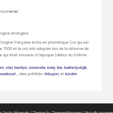
 koyun
u
n
u
z
rigine étrangère.
d’origine française écrits en phonétique (ce qui est
de 7000 et ils ont été adoptés lors de la réforme de
ce qui était nouveau à l’époque (début du XXème
:
n, otel, banliyö, üniversite, kolej, lise, bakteriyolojik,
nsseksüel
…
Mes préférés:
tirbuşon,
et
kürdan
.
us Droits Réservés
| Theme by ThemeinProgress
| Proudly power