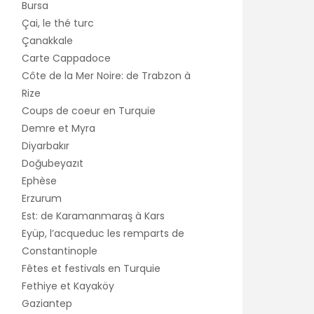
Bursa
Çai, le thé turc
Çanakkale
Carte Cappadoce
Côte de la Mer Noire: de Trabzon à
Rize
Coups de coeur en Turquie
Demre et Myra
Diyarbakır
Doğubeyazıt
Ephèse
Erzurum
Est: de Karamanmaraş à Kars
Eyüp, l’acqueduc les remparts de
Constantinople
Fêtes et festivals en Turquie
Fethiye et Kayaköy
Gaziantep