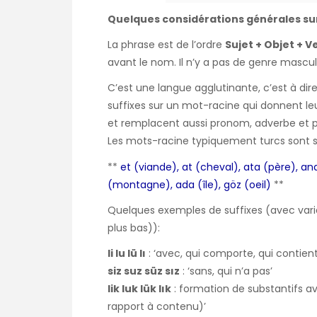
Quelques considérations générales sur
La phrase est de l’ordre
Sujet + Objet + V
avant le nom. Il n’y a pas de genre mascul
C’est une langue agglutinante, c’est à d
suffixes sur un mot-racine qui donnent leu
et remplacent aussi pronom, adverbe et p
Les mots-racine typiquement turcs sont s
**
et (viande), at (cheval), ata (père), an
(montagne), ada (île), göz (oeil)
**
Quelques exemples de suffixes (avec var
plus bas)
):
li lu lü lı
: ‘avec, qui comporte, qui contient,
siz suz süz sız
: ‘sans, qui n’a pas’
lik luk lük lık
: formation de substantifs av
rapport à contenu)’