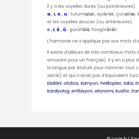
il y a les voyelles dures (ou postérieures)
a
,
ı
,
o
,
u
: tutuml
u
l
u
k, ayd
ı
nl
ı
k, çoc
u
kl
a
r,
et les voyelles douces (ou antérieures)
e
,
i
,
ö
,
ü
: gürült
ü
l
ü
, hosgör
ü
s
ü
z
L’harmonie ne s’applique pas aux mots d’o
Il existe d’ailleurs de très nombreux mots 
amusant pour un français). Il y en a plus 
la langue par Atatürk pour nommer tout 
siècle) et qui n’avait pas d’équivalent turc
bisiklet, otobüs, kamyon, helikopter, taksi, tre
kardiyolog, enflasyon, ekonomi, kuaför, tra
© Lycie.fr | To