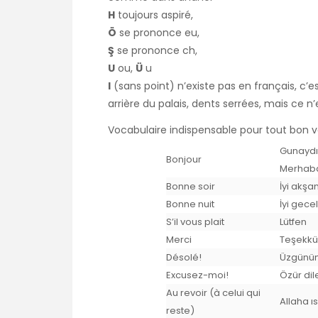
H
toujours aspiré,
Ö
se prononce eu,
Ş
se prononce ch,
U
ou,
Ü
u
I
(sans point) n’existe pas en français, c’
arrière du palais, dents serrées, mais ce n’est
Vocabulaire indispensable pour tout bon 
Gunaydın
Bonjour
Merhab
Bonne soir
İyi akşa
Bonne nuit
İyi gece
S’il vous plait
Lütfen
Merci
Teşekkü
Désolé!
Üzgünü
Excusez-moi!
Özür dil
Au revoir (à celui qui
Allaha ı
reste)