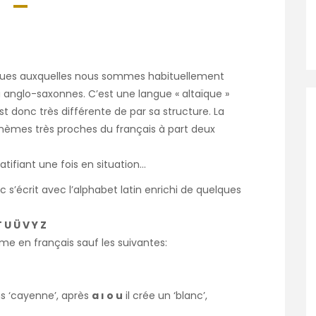
ngues auxquelles nous sommes habituellement
anglo-saxonnes. C’est une langue « altaïque »
st donc très différente de par sa structure. La
nèmes très proches du français à part deux
tifiant une fois en situation…
rc s’écrit avec l’alphabet latin enrichi de quelques
T U Ü V Y Z
e en français sauf les suivantes:
‘cayenne’, après
a ı o u
il crée un ‘blanc’,