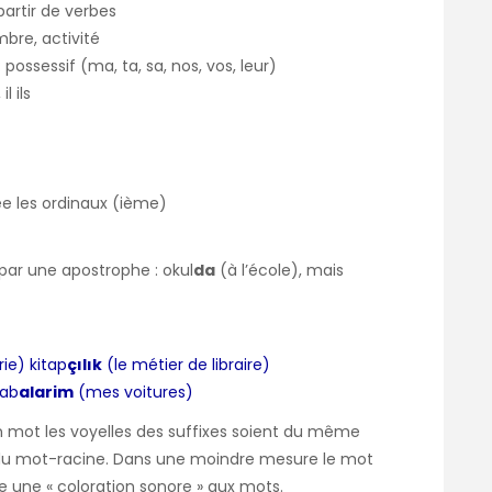
partir de verbes
mbre, activité
: possessif (ma, ta, sa, nos, vos, leur)
l ils
ée les ordinaux (ième)
par une apostrophe : okul
da
(à l’école), mais
rie) kitap
çılık
(le métier de libraire)
rab
alarim
(mes voitures)
 mot les voyelles des suffixes soient du même
 du mot-racine. Dans une moindre mesure le mot
ée une « coloration sonore » aux mots.