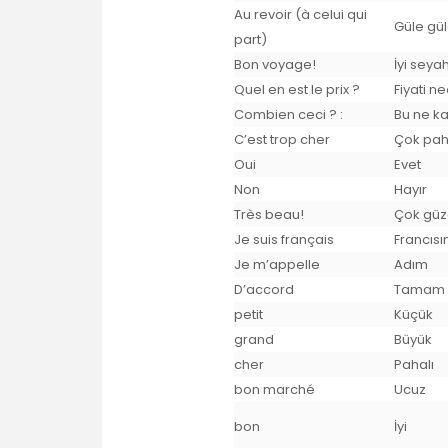
Au revoir (à celui qui
Güle gü
part)
Bon voyage!
İyi seyah
Quel en est le prix ?
Fiyati ne
Combien ceci ? :
Bu ne k
C’est trop cher
Çok pah
Oui
Evet
Non
Hayır
Très beau!
Çok güz
Je suis français
Francıs
Je m’appelle
Adım
D’accord
Tamam
petit
Küçük
grand
Büyük
cher
Pahalı
bon marché
Ucuz
bon
İyi