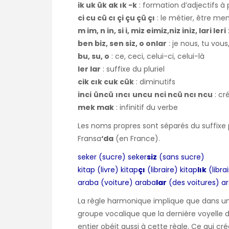
ik uk ük ak ık -k
: formation d’adjectifs à 
ci cu cü cı çi çu çü çı
: le métier, être me
m im, n in, si i, miz eimiz,niz iniz, lari leri
ben biz, sen siz, o onlar
: je nous, tu vous, i
bu, su, o
: ce, ceci, celui-ci, celui-là
ler lar
: suffixe du pluriel
cik cık cuk cük
: diminutifs
inci
üncü
ıncı
uncu
nci ncü ncı ncu
: cr
mek mak
: infinitif du verbe
Les noms propres sont séparés du suffixe 
Fransa
‘da
(en France).
seker (sucre) seker
siz
(sans sucre)
kitap (livre) kitap
çı
(libraire) kitap
lık
(librai
araba (voiture) araba
lar
(des voitures) a
La règle harmonique implique que dans un
groupe vocalique que la dernière voyelle
entier obéit aussi à cette règle. Ce qui cr