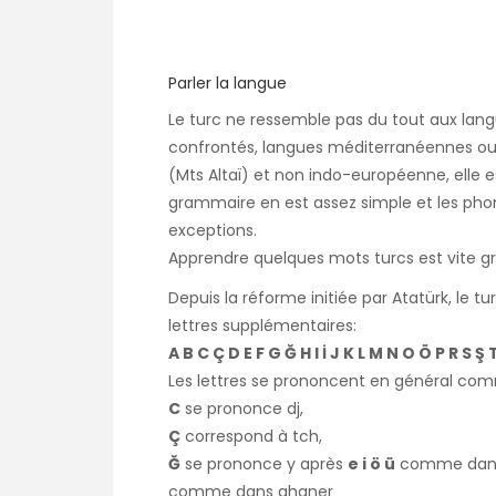
Parler la langue
Le turc ne ressemble pas du tout aux la
confrontés, langues méditerranéennes ou 
(Mts Altaï) et non indo-européenne, elle e
grammaire en est assez simple et les pho
exceptions.
Apprendre quelques mots turcs est vite gra
Depuis la réforme initiée par Atatürk, le tu
lettres supplémentaires:
A B C Ç D E F G Ğ H I İ J K L M N O Ö P R S Ş 
Les lettres se prononcent en général comm
C
se prononce dj,
Ç
correspond à tch,
Ğ
se prononce y après
e i ö ü
comme dans 
comme dans ahaner