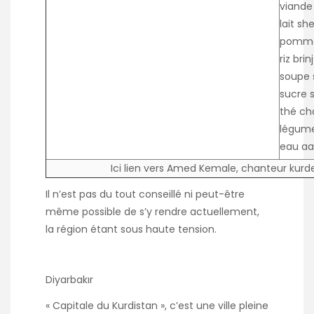
viand
lait
she
pomme
riz
brinj
soupe
sucre
thé
ch
légum
eau
aa
Ici lien vers
Amed Kemale
, chanteur kurd
Il n’est pas du tout conseillé ni peut-être
même possible de s’y rendre actuellement,
la région étant sous haute tension.
Diyarbakır
« Capitale du Kurdistan », c’est une ville pleine