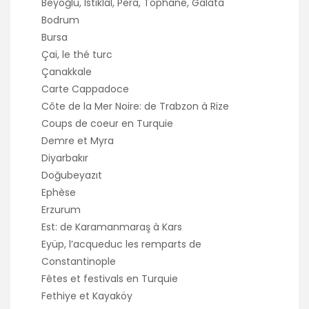
Beyoğlu, Istiklal, Pera, Tophane, Galata
Bodrum
Bursa
Çai, le thé turc
Çanakkale
Carte Cappadoce
Côte de la Mer Noire: de Trabzon à Rize
Coups de coeur en Turquie
Demre et Myra
Diyarbakır
Doğubeyazıt
Ephèse
Erzurum
Est: de Karamanmaraş à Kars
Eyüp, l’acqueduc les remparts de
Constantinople
Fêtes et festivals en Turquie
Fethiye et Kayaköy