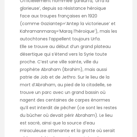
Officiellement nommée Şanliurfa, ‘Urfa la
glorieuse’, depuis sa résistance héroïque
face aux troupes françaises en 1920
(comme Gaziantep=’Antep la victorieuse’ et
Kahramanmaraş=’Maraş l’héroïque’), mais les
autochtones l’appellent toujours Urfa.
Elle se trouve au début d’un grand plateau
désertique qui s’étend vers la Syrie toute
proche. C’est une ville sainte, ville du
prophète Abraham (Ibrahim), mais aussi
patrie de Job et de Jethro. Sur le lieu de la
mort d’Abraham, au pied de la citadelle, se
trouve un parc avec un grand bassin où
nagent des centaines de carpes énormes
qu’il est interdit de pêcher (ce sont les restes
du bûcher où devait périr Abraham). Le lieu
est sacré, ainsi que la source d’eau
miraculeuse attenante et la grotte où serait