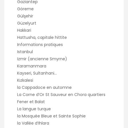
Gaziantep
Göreme
Gülşehir
Güzelyurt
Hakkari
Hattusha, capitale hittite
Informations pratiques
Istanbul
Izmir (ancienne Smyrne)
Karamanmara
Kayseri, Sultanhani…
Kızkalesi
la Cappadoce en automne
La Corne d’Or St Sauveur en Chora quartiers
Fener et Balat
La langue turque
la Mosquée Bleue et Sainte Sophie
la Vallée d’Ihlara