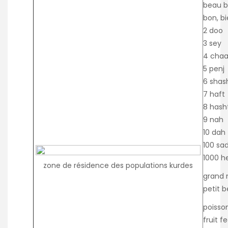
beau
bon, bi
2
doo
3
sey
4
chaa
5
penj
6
shas
7
haft
8
hash
9
nah
10
dah
100
sa
1000
h
zone de résidence des populations kurdes
grand
petit
b
poisso
fruit
f