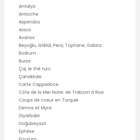
Antalya
Antioche
Aspendos
Assos
Avanos
Beyoğlu, Istiklal, Pera, Tophane, Galata
Bodrum
Bursa
Çai, le thé turc
Çanakkale
Carte Cappadoce
Côte de la Mer Noire: de Trabzon à Rize
Coups de coeur en Turquie
Demre et Myra
Diyarbakır
Doğubeyazıt
Ephèse
Erzurum