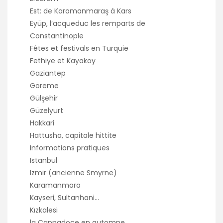
Est: de Karamanmaraş à Kars
Eyüp, l’acqueduc les remparts de
Constantinople
Fêtes et festivals en Turquie
Fethiye et Kayaköy
Gaziantep
Göreme
Gülşehir
Güzelyurt
Hakkari
Hattusha, capitale hittite
Informations pratiques
Istanbul
Izmir (ancienne Smyrne)
Karamanmara
Kayseri, Sultanhani…
Kızkalesi
la Cappadoce en automne